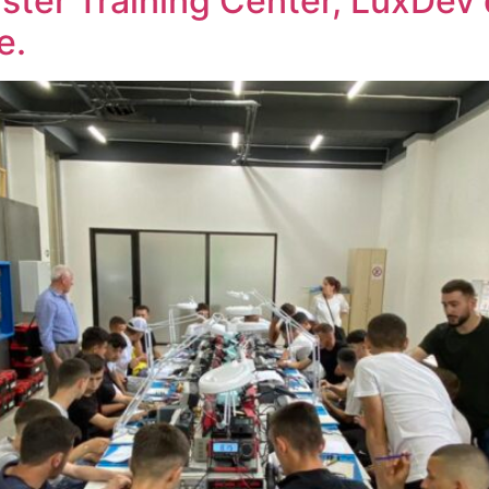
ister Training Center, LuxDev
e.