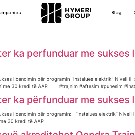
ompanies
Blog
er ka perfunduar me sukses li
es licencimin për programin “Instalues elektrik” Niveli III 
pas KKK me 30 kredi të AAP. #trajnim #aftesim #punesim #in
r ka përfunduar me sukses lic
es licencimin për programin: “Instalues elektrik” Niveli II
pas KKK me 30 kredi të AAP.
sovë akreditohet Qendra Traj