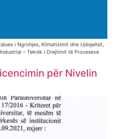
alues i Ngrohjes, Klimatizimit dhe Ujësjellsit,
ndustrial – Teknik i Drejtimit të Proceseve
cencimin për Nivelin