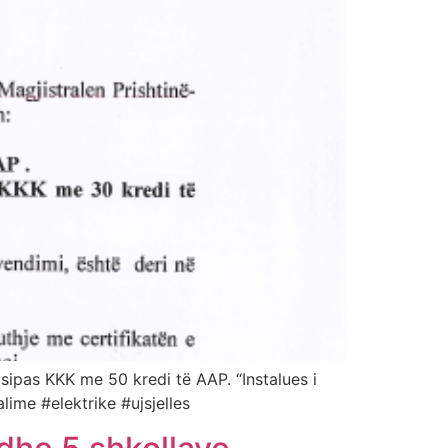
 sipas KKK me 50 kredi të AAP. “Instalues i
alime #elektrike #ujsjelles