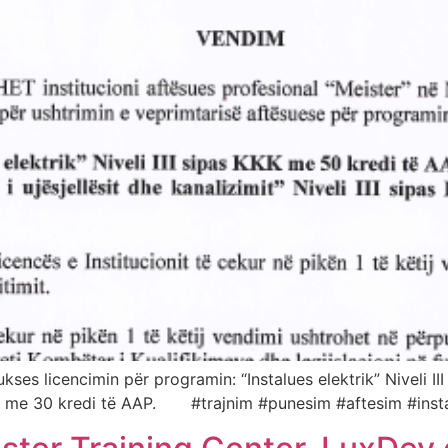
s licencimin për programin: “Instalues elektrik” Niveli III
s KKK me 30 kredi të AAP. #trajnim #punesim #aftesim #inst