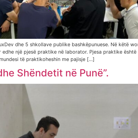
, LuxDev dhe 5 shkollave publike bashkëpunuese. Në këtë 
r edhe një pjesë praktike në laborator. Pjesa praktike është 
 mundesi të praktikoheshin me pajisje […]
dhe Shëndetit në Punë”.