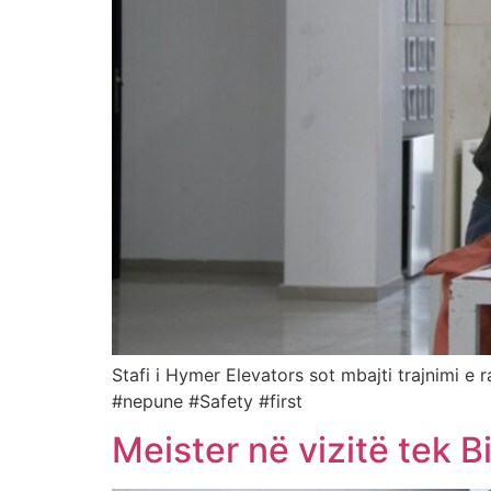
Stafi i Hymer Elevators sot mbajti trajnimi e
#nepune #Safety #first
Meister në vizitë tek B