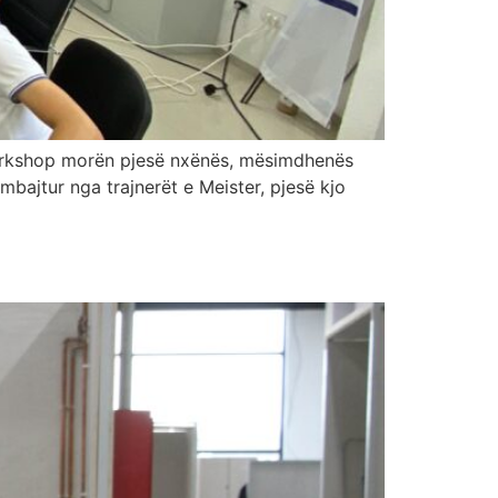
workshop morën pjesë nxënës, mësimdhenës
mbajtur nga trajnerët e Meister, pjesë kjo