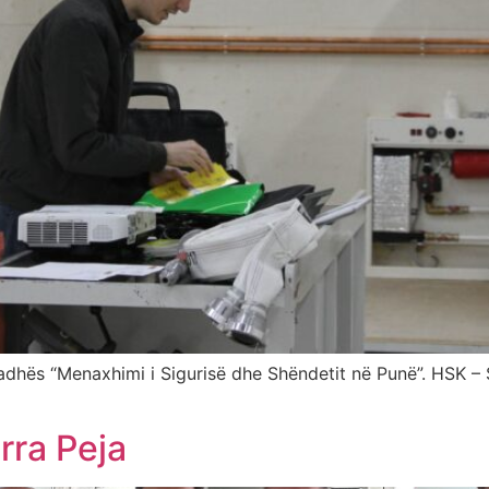
 radhës “Menaxhimi i Sigurisë dhe Shëndetit në Punë”. HSK –
irra Peja