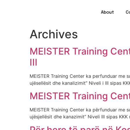
About
C
Archives
MEISTER Training Cent
III
MEISTER Training Center ka perfunduar me suks
ujësellësit dhe kanalizimit” Niveli i III si
MEISTER Training Cente
MEISTER Training Center ka përfunduar me suks
ujësjellësit dhe kanazimit” Niveli III si
Për here të parë në Ko