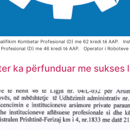
: Kualifikim Kombetar Profesional (D) me 62 kredi të AAP. Inst
tar Profesional (D) me 46 kredi të AAP. Operator i Roboteve I
er ka përfunduar me sukses li