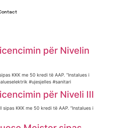
Contact
cencimin për Nivelin
sipas KKK me 50 kredi të AAP. “Instalues i
stalueselektrik #ujesjelles #sanitari
encimin për Niveli III
I sipas KKK me 50 kredi të AAP. “Instalues i
nuese Meister sipas