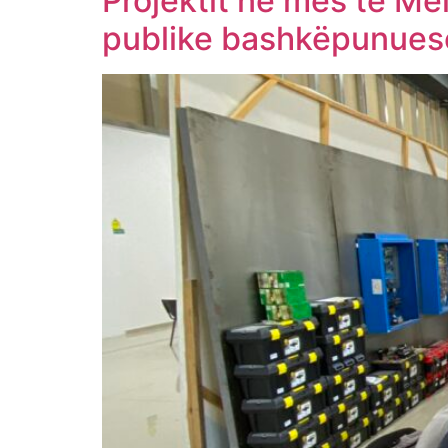
Projektit në mes të Me
publike bashkëpunues