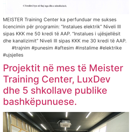
MEISTER Training Center ka perfunduar me sukses
licencimin për programin: “Instalues elektrik” Niveli III
sipas KKK me 50 kredi të AAP. “Instalues i ujësjellësit
dhe kanalizimit” Niveli III sipas KKK me 30 kredi të AAP.
#trajnim #punesim #aftesim #instalime #elektrike
#ujsjelles
Projektit në mes të Meister
Training Center, LuxDev
dhe 5 shkollave publike
bashkëpunuese.