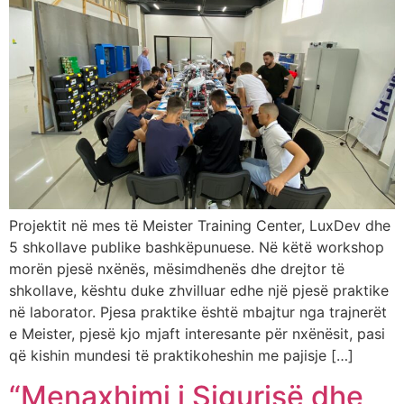
Projektit në mes të Meister Training Center, LuxDev dhe
5 shkollave publike bashkëpunuese. Në këtë workshop
morën pjesë nxënës, mësimdhenës dhe drejtor të
shkollave, kështu duke zhvilluar edhe një pjesë praktike
në laborator. Pjesa praktike është mbajtur nga trajnerët
e Meister, pjesë kjo mjaft interesante për nxënësit, pasi
që kishin mundesi të praktikoheshin me pajisje […]
“Menaxhimi i Sigurisë dhe