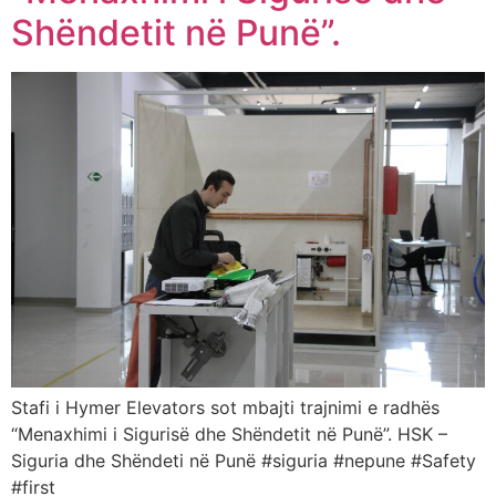
Shëndetit në Punë”.
Stafi i Hymer Elevators sot mbajti trajnimi e radhës
“Menaxhimi i Sigurisë dhe Shëndetit në Punë”. HSK –
Siguria dhe Shëndeti në Punë #siguria #nepune #Safety
#first