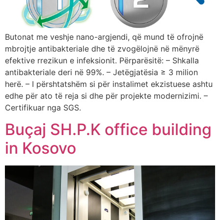
Butonat me veshje nano-argjendi, që mund të ofrojnë
mbrojtje antibakteriale dhe të zvogëlojnë në mënyrë
efektive rrezikun e infeksionit. Përparësitë: – Shkalla
antibakteriale deri në 99%. – Jetëgjatësia ≥ 3 milion
herë. – I përshtatshëm si për instalimet ekzistuese ashtu
edhe për ato të reja si dhe për projekte modernizimi. –
Certifikuar nga SGS.
Buçaj SH.P.K office building
in Kosovo