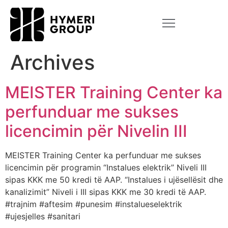
Archives
MEISTER Training Center ka
perfunduar me sukses
licencimin për Nivelin III
MEISTER Training Center ka perfunduar me sukses
licencimin për programin “Instalues elektrik” Niveli III
sipas KKK me 50 kredi të AAP. “Instalues i ujësellësit dhe
kanalizimit” Niveli i III sipas KKK me 30 kredi të AAP.
#trajnim #aftesim #punesim #instalueselektrik
#ujesjelles #sanitari