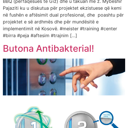
BBQ (përfaqësues të Giz) dhe u takuan me z. Mybeshir
Pajaziti ku u diskutua për projektet ekzistuese që kemi
në fushën e aftësimit dual profesional, dhe poashtu për
projektet e së ardhmës dhe për mundësitë e
implementimit në Kosovë. #meister #training #center
#birra #peja #aftesim #trajnim […]
Butona Antibakterial!