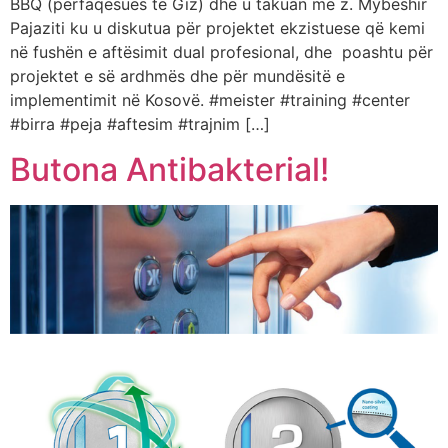
BBQ (përfaqësues të Giz) dhe u takuan me z. Mybeshir
Pajaziti ku u diskutua për projektet ekzistuese që kemi
në fushën e aftësimit dual profesional, dhe poashtu për
projektet e së ardhmës dhe për mundësitë e
implementimit në Kosovë. #meister #training #center
#birra #peja #aftesim #trajnim […]
Butona Antibakterial!