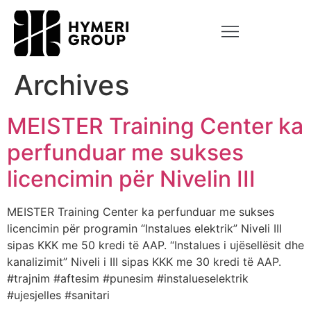
Archives
MEISTER Training Center ka
perfunduar me sukses
licencimin për Nivelin III
MEISTER Training Center ka perfunduar me sukses
licencimin për programin “Instalues elektrik” Niveli III
sipas KKK me 50 kredi të AAP. “Instalues i ujësellësit dhe
kanalizimit” Niveli i III sipas KKK me 30 kredi të AAP.
#trajnim #aftesim #punesim #instalueselektrik
#ujesjelles #sanitari