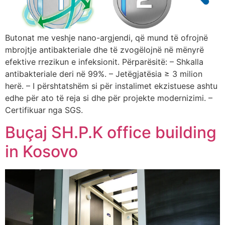
Butonat me veshje nano-argjendi, që mund të ofrojnë
mbrojtje antibakteriale dhe të zvogëlojnë në mënyrë
efektive rrezikun e infeksionit. Përparësitë: – Shkalla
antibakteriale deri në 99%. – Jetëgjatësia ≥ 3 milion
herë. – I përshtatshëm si për instalimet ekzistuese ashtu
edhe për ato të reja si dhe për projekte modernizimi. –
Certifikuar nga SGS.
Buçaj SH.P.K office building
in Kosovo