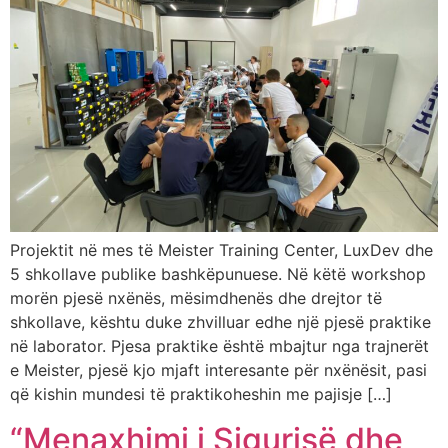
Projektit në mes të Meister Training Center, LuxDev dhe
5 shkollave publike bashkëpunuese. Në këtë workshop
morën pjesë nxënës, mësimdhenës dhe drejtor të
shkollave, kështu duke zhvilluar edhe një pjesë praktike
në laborator. Pjesa praktike është mbajtur nga trajnerët
e Meister, pjesë kjo mjaft interesante për nxënësit, pasi
që kishin mundesi të praktikoheshin me pajisje […]
“Menaxhimi i Sigurisë dhe