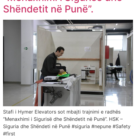
Shëndetit në Punë”.
Stafi i Hymer Elevators sot mbajti trajnimi e radhës
“Menaxhimi i Sigurisë dhe Shëndetit në Punë”. HSK –
Siguria dhe Shëndeti në Punë #siguria #nepune #Safety
#first