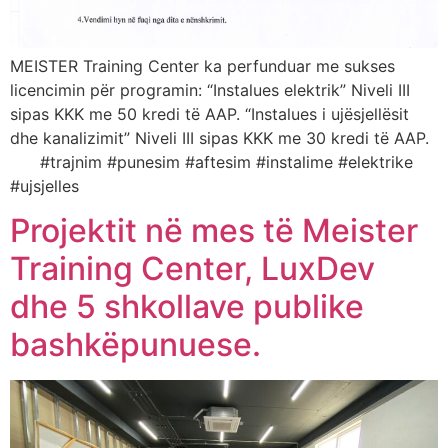
MEISTER Training Center ka perfunduar me sukses
licencimin për programin: “Instalues elektrik” Niveli III
sipas KKK me 50 kredi të AAP. “Instalues i ujësjellësit
dhe kanalizimit” Niveli III sipas KKK me 30 kredi të AAP.
#trajnim #punesim #aftesim #instalime #elektrike
#ujsjelles
Projektit në mes të Meister
Training Center, LuxDev
dhe 5 shkollave publike
bashkëpunuese.