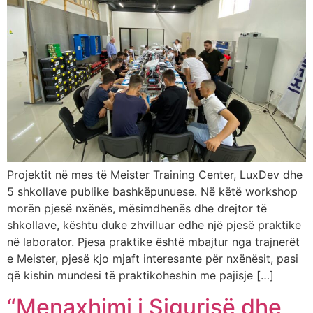
Projektit në mes të Meister Training Center, LuxDev dhe
5 shkollave publike bashkëpunuese. Në këtë workshop
morën pjesë nxënës, mësimdhenës dhe drejtor të
shkollave, kështu duke zhvilluar edhe një pjesë praktike
në laborator. Pjesa praktike është mbajtur nga trajnerët
e Meister, pjesë kjo mjaft interesante për nxënësit, pasi
që kishin mundesi të praktikoheshin me pajisje […]
“Menaxhimi i Sigurisë dhe