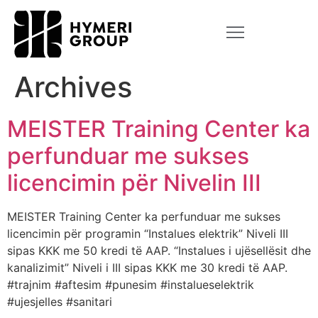
Archives
MEISTER Training Center ka
perfunduar me sukses
licencimin për Nivelin III
MEISTER Training Center ka perfunduar me sukses
licencimin për programin “Instalues elektrik” Niveli III
sipas KKK me 50 kredi të AAP. “Instalues i ujësellësit dhe
kanalizimit” Niveli i III sipas KKK me 30 kredi të AAP.
#trajnim #aftesim #punesim #instalueselektrik
#ujesjelles #sanitari