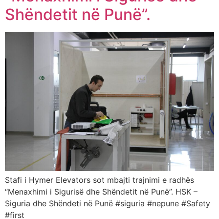
Shëndetit në Punë”.
Stafi i Hymer Elevators sot mbajti trajnimi e radhës
“Menaxhimi i Sigurisë dhe Shëndetit në Punë”. HSK –
Siguria dhe Shëndeti në Punë #siguria #nepune #Safety
#first