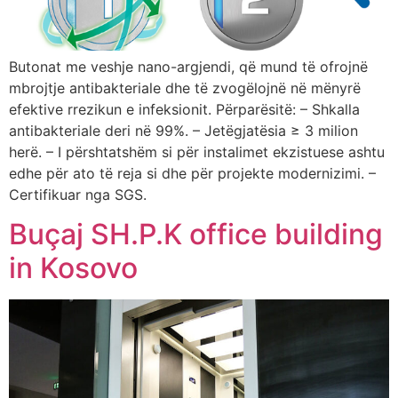
Butonat me veshje nano-argjendi, që mund të ofrojnë
mbrojtje antibakteriale dhe të zvogëlojnë në mënyrë
efektive rrezikun e infeksionit. Përparësitë: – Shkalla
antibakteriale deri në 99%. – Jetëgjatësia ≥ 3 milion
herë. – I përshtatshëm si për instalimet ekzistuese ashtu
edhe për ato të reja si dhe për projekte modernizimi. –
Certifikuar nga SGS.
Buçaj SH.P.K office building
in Kosovo