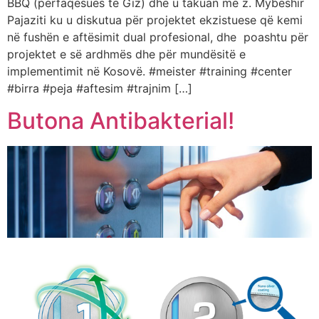
BBQ (përfaqësues të Giz) dhe u takuan me z. Mybeshir
Pajaziti ku u diskutua për projektet ekzistuese që kemi
në fushën e aftësimit dual profesional, dhe poashtu për
projektet e së ardhmës dhe për mundësitë e
implementimit në Kosovë. #meister #training #center
#birra #peja #aftesim #trajnim […]
Butona Antibakterial!